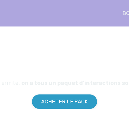
BO
relationnel 100% gag
n ermite,
on a tous un paquet d'interactions so
ACHETER LE PACK