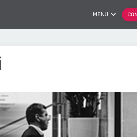
MENU
CON
i