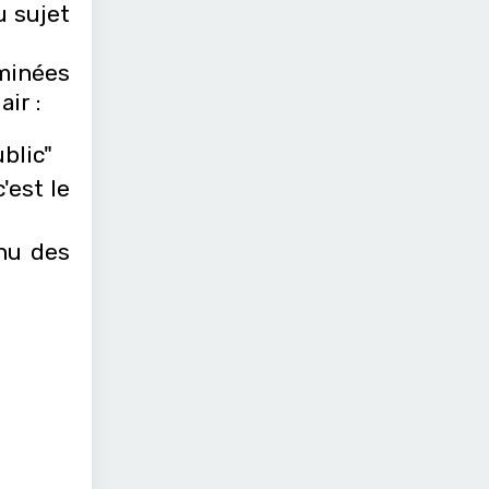
u sujet
rminées
ir :
ublic"
'est le
nnu des