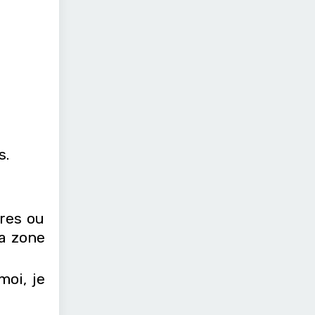
s.
res ou
a zone
moi, je