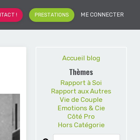
ME CONNECTER
TACT !
PRESTATIONS
Accueil blog
Thèmes
Rapport à Soi
Rapport aux Autres
Vie de Couple
Emotions & Cie
Côté Pro
Hors Catégorie