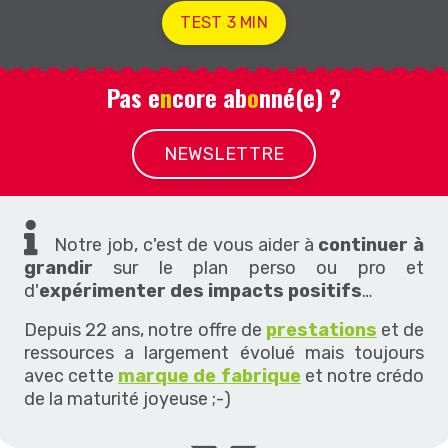
TEST 3 MIN
Pas e
n
core ab
o
nné(e) ?
NEWSLETTRE
Notre job, c'est de vous aider à
continuer à
grandir
sur le plan perso ou pro et
d'
expérimenter des impacts positifs
…
Depuis 22 ans, notre offre de
prestations
et de
ressources a largement évolué mais toujours
avec cette
marque de fabrique
et notre crédo
de la maturité joyeuse ;-)